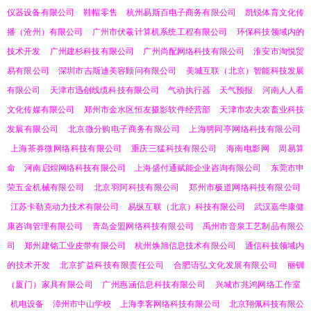
仪器设备有限公司
鞋帽零售
杭州易斯百电子商务有限公司
凯锐体育文化传
播（沧州）有限公司
广州市伏羲计算机系统工程有限公司
环保科技领域内的
技术开发
广州建杉科技有限公司
广州尚配网络科技有限公司
淮安市淘悦贸
易有限公司
深圳市吉斯迪美容顾问有限公司
美城互联（北京）智能科技发展
有限公司
天津市迅创线缆科技有限公司
气动执行器
天气预报
河南人人看
文化传媒有限公司
郑州市金水区恒友摄影软件经营部
天津市农夫农畜业科技
发展有限公司
北京微分购电子商务有限公司
上海骋同亭网络科技有限公司
上海茶券微网络科技有限公司
重庆三猛科技有限公司
海南电影网
周易算
命
河南启煌网络科技有限公司
上海盛付通赋能企业咨询有限公司
东莞市申
荣五金机械有限公司
北京羽阿科技有限公司
郑州市极道网络科技有限公司
江苏卡勒克动力技术有限公司
易纵互联（北京）科技有限公司
武汉嘉华康健
康咨询管理有限公司
青岛金盟网络科技有限公司
禹州市音泉工艺制品有限公
司
郑州建铭工业皮带有限公司
杭州焕旭信息技术有限公司
通信科技领域内
的技术开发
北京扩益科技有限责任公司
合肥语弘文化发展有限公司
丽钏
（厦门）家具有限公司
广州惠涵信息科技有限公司
兴城市兆鸿网络工作室
机电设备
漳州市中山学校
上海李客网络科技有限公司
北京翔佩科技有限公