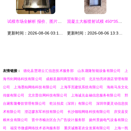
试模市场全解析 报价、图片、行情与最新价格趋势
混凝土大板喷射试模 450*350*120铸铁标准件的专业解析
更新时间：2026-08-06 03:14:46
更新时间：2026-08-06 13:32:13
友情链接：
德化县慧谱云汇信息技术服务部
山东晟隆智能设备有限公司
上
海书剑网络科技有限公司
成都圣颜同商贸有限公司
北京怡亮祥酒店管理有限
公司
上海墨灿网络科技有限公司
上海孚页建筑系统有限公司
海南马东文化
传媒有限公司
北京普信网科技有限公司
上海诚兑金融信息服务有限公司
邢
台涮客隆餐饮管理有限公司
乾法拍卖（深圳）有限公司
深圳华夏灵动信息技
术有限公司
澄迈廖东军科技有限公司
长沙领啦网络科技有限公司
庆安县安
粮米业有限公司
晋中市榆次区合力广告设计服务部
扬州景扬电气设备有限公
司
福安市微盛网络技术咨询服务部
重庆诚雅茗农业发展有限公司
上海一凯