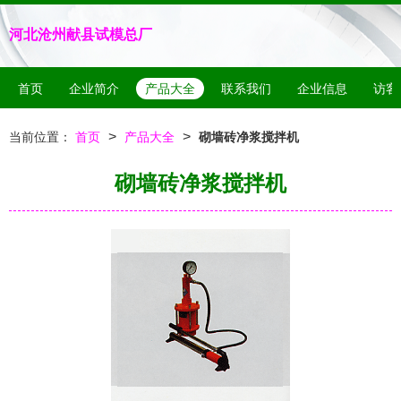
河北沧州献县试模总厂
首页
企业简介
产品大全
联系我们
企业信息
访客
>
>
当前位置：
首页
产品大全
砌墙砖净浆搅拌机
砌墙砖净浆搅拌机