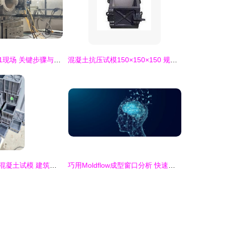
注塑模具试模第1现场 关键步骤与实操要点
混凝土抗压试模150×150×150 规格、应用与选购指南
混凝土试模盒与混凝土试模 建筑质量检测的关键工具
巧用Moldflow成型窗口分析 快速确定成型可行性、预判充填问题与优化试模