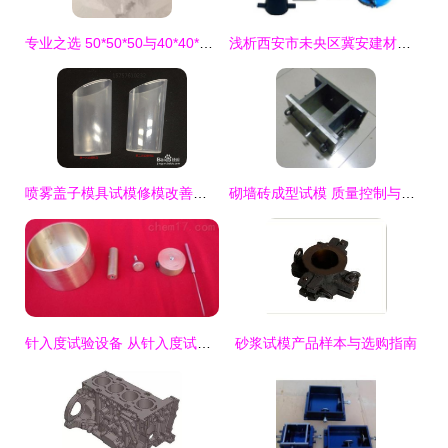
专业之选 50*50*50与40*40*40三联塑料试模——混凝土强度检测的精准保障
浅析西安市未央区冀安建材销售部“试模”环节的重要性与实践
喷雾盖子模具试模修模改善实践与优化策略
砌墙砖成型试模 质量控制与性能检测的关键工具
针入度试验设备 从针入度试模到标准针的核心组件详解
砂浆试模产品样本与选购指南