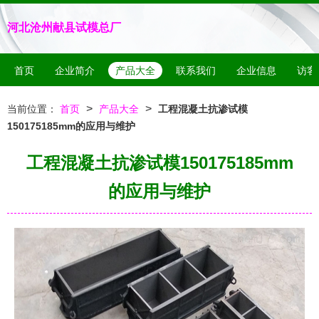
河北沧州献县试模总厂
首页
企业简介
产品大全
联系我们
企业信息
访客
>
>
当前位置：
首页
产品大全
工程混凝土抗渗试模
150175185mm的应用与维护
工程混凝土抗渗试模150175185mm
的应用与维护