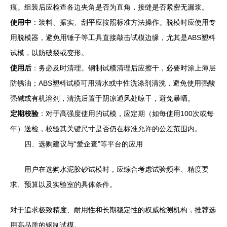
痕。组装后应检查各边夹角是否为直角，接缝是否紧密无漏浆。
使用中
：装料、振实、刮平应按照标准方法操作。脱模时应使用专
用脱模器，避免用锤子等工具直接敲击试模边缘，尤其是ABS塑料
试模，以防破裂或变形。
使用后
：务必及时清理。钢制试模清理后应擦干，必要时涂上薄层
防锈油；ABS塑料试模可用清水或中性洗涤剂清洗，避免使用强酸
强碱或有机溶剂，清洗后置于阴凉通风处晾干，避免暴晒。
定期校验
：对于高强度使用的试模，应定期（如每使用100次或每
年）送检，校验其关键尺寸是否仍在标准允许的公差范围内。
四、选购建议与“爱企查”等平台的应用
用户在选购水泥胶砂试模时，应综合考虑试验频率、精度要
求、预算以及实验室的具体条件。
对于追求极致精度、耐用性和长期稳定性的权威检测机构，推荐选
用高品质的钢制试模。