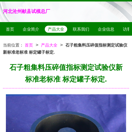
河北沧州献县试模总厂
首页
企业简介
产品大全
联系我们
企业信息
访客
>
>
当前位置：
首页
产品大全
石子粗集料压碎值指标测定试验仪
新标准老标准 标定罐子标定.
石子粗集料压碎值指标测定试验仪新
标准老标准 标定罐子标定.