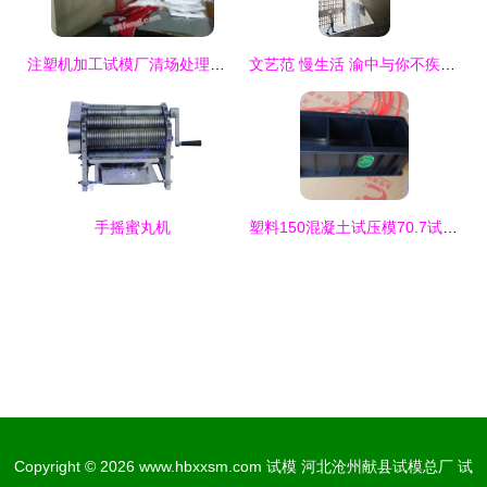
注塑机加工试模厂清场处理一批使用中的二手海天注塑机
文艺范 慢生活 渝中与你不疾不徐的n个理由
手摇蜜丸机
塑料150混凝土试压模70.7试块盒100砼三联模具抗渗混凝土砂浆试模
Copyright © 2026
www.hbxxsm.com
试模
河北沧州献县试模总厂
试