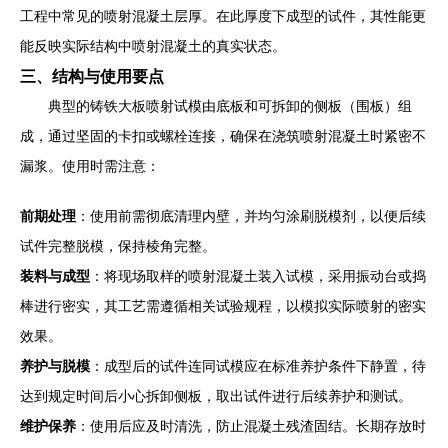
工程中常见的喷射混凝土层厚。在此厚度下成型的试件，其性能更
能反映实际结构中喷射混凝土的真实状态。
三、结构与使用要点
典型的铸铁大板喷射试模由底板和可拆卸的侧板（围板）组
成，通过坚固的卡扣或螺栓连接，确保在浇筑喷射混凝土时紧密不
漏浆。使用时需注意：
前期处理
：使用前需彻底清理内壁，并均匀涂刷脱模剂，以便后续
试件完整脱模，保持棱角完整。
装料与成型
：将现场取样的喷射混凝土装入试模，采用振动台或捣
棒进行密实，其工艺需遵循相关试验规程，以模拟实际喷射的密实
效果。
养护与脱模
：成型后的试件连同试模应在标准养护条件下静置，待
达到规定时间后小心拆卸侧板，取出试件进行后续养护和测试。
维护保养
：使用后应及时清洗，防止混凝土残渣固结。长期存放时