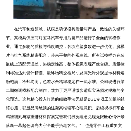
在汽车制造领域，试模是确保模具质量与产品一致性的关键环
节。某模具供应商对宝马汽车专用后窗产品进行了全面的试模作
业。通过多轮的质检与精度调控，各项注塑参数进一步优化。脱模
片与排气系统精密配合，带来平整的外观曲线。所有试模样办在装
嵌线上适配无误差，热稳定性高，整体视觉表现严丝合缝。质量控
制标准达到设计精髓。最终物料交检尺寸及高光泽外观提示材料熔
融饱满且冷却均衡，色差水合格率稳定在一流水准。公司现进行第
二期微调模板配合制作，致力于更严谨微步适应宝马频次规格的变
化预选。这片精心投入打造的细致手法无疑是BGE专项工艺组的镇
馆心篇，彰显品牌绝顶的注凝高端轿车心理意识。后续视标杆车企
精准细则与减重进材料探索完善我们线况理念兑现无限匠心情怀最
落新一幕起色调亮力守全能手搭老客气。”；也是零件工程重要文