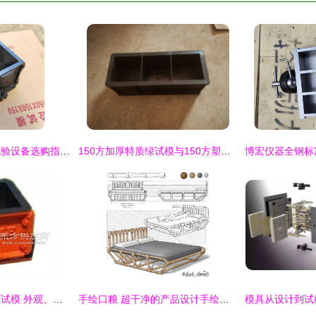
抗渗试模与混凝土试验设备选购指南 铸铁试块模具、塑料试盒及塌落度桶
150方加厚特质绿试模与150方塑料试模详解
英国标准混凝土抗压试模 外观、规格与应用
手绘口粮 超干净的产品设计手绘草图分享与试模心得