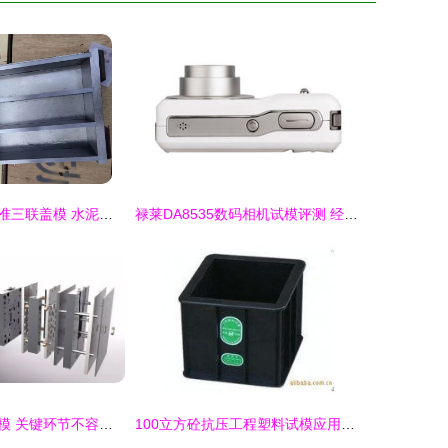
博宏仪器全钢标准三联盖模 水泥胶砂与软练测试的专业解决方案
禄莱DA8535数码相机试模评测 经典与现代的融合
模具从设计到试模 关键环节不容忽视
100立方砼抗压工程塑料试模应用说明