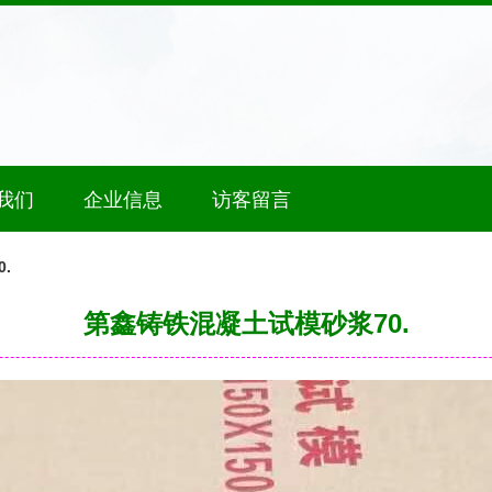
我们
企业信息
访客留言
.
第鑫铸铁混凝土试模砂浆70.