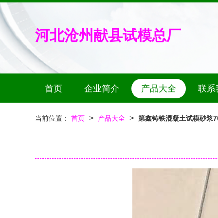
河北沧州献县试模总厂
首页
企业简介
产品大全
联系
>
>
当前位置：
首页
产品大全
第鑫铸铁混凝土试模砂浆70